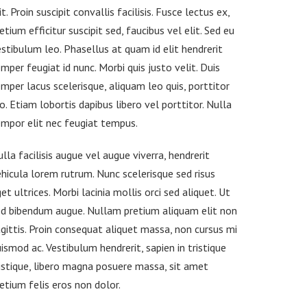
it. Proin suscipit convallis facilisis. Fusce lectus ex,
etium efficitur suscipit sed, faucibus vel elit. Sed eu
stibulum leo. Phasellus at quam id elit hendrerit
mper feugiat id nunc. Morbi quis justo velit. Duis
mper lacus scelerisque, aliquam leo quis, porttitor
o. Etiam lobortis dapibus libero vel porttitor. Nulla
mpor elit nec feugiat tempus.
lla facilisis augue vel augue viverra, hendrerit
hicula lorem rutrum. Nunc scelerisque sed risus
et ultrices. Morbi lacinia mollis orci sed aliquet. Ut
ed bibendum augue. Nullam pretium aliquam elit non
gittis. Proin consequat aliquet massa, non cursus mi
ismod ac. Vestibulum hendrerit, sapien in tristique
istique, libero magna posuere massa, sit amet
etium felis eros non dolor.