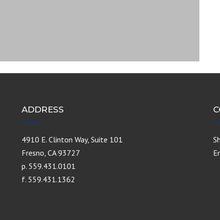
ADDRESS
C
4910 E. Clinton Way, Suite 101
S
Fresno, CA 93727
E
p. 559.431.0101
f. 559.431.1362