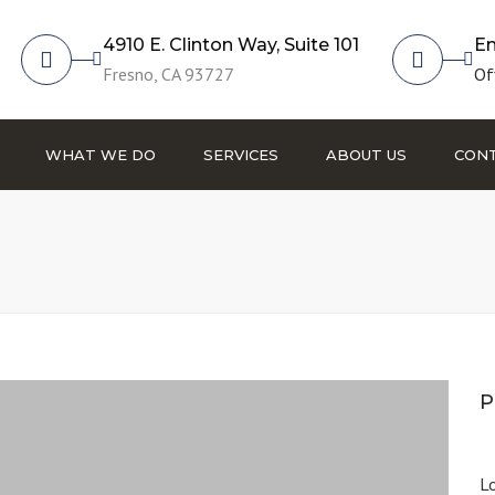
4910 E. Clinton Way, Suite 101
Em
Fresno, CA 93727
Of
WHAT WE DO
SERVICES
ABOUT US
CONT
Fire Protection
HVAC
Plumbing
Commissioning
Building Information
P
Modeling
Lo