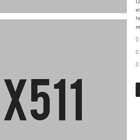
Lo
el
fe
se