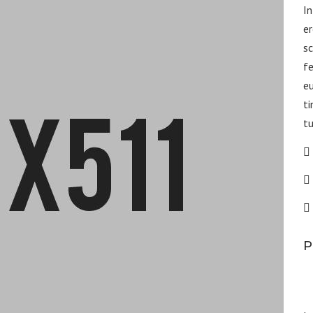
In
er
sc
fe
eu
ti
tu
P