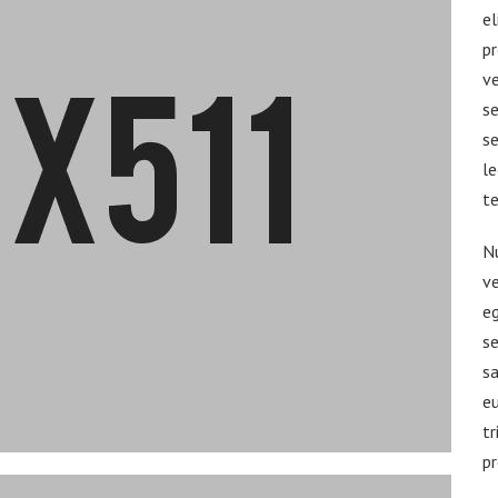
el
pr
ve
se
se
le
te
Nu
ve
eg
s
sa
eu
tr
pr