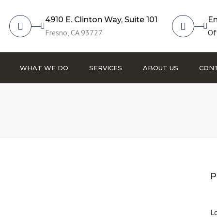
4910 E. Clinton Way, Suite 101
Em
Fresno, CA 93727
Of
WHAT WE DO
SERVICES
ABOUT US
CONT
Fire Protection
HVAC
Plumbing
Commissioning
Building Information
P
Modeling
Lo