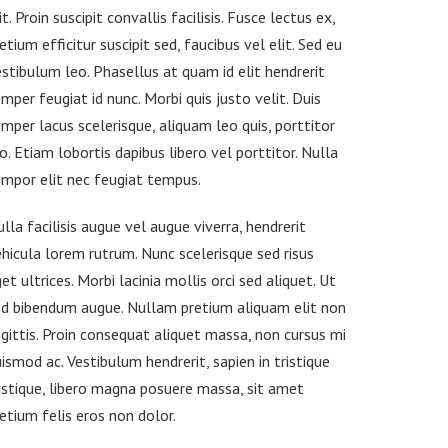
it. Proin suscipit convallis facilisis. Fusce lectus ex,
etium efficitur suscipit sed, faucibus vel elit. Sed eu
stibulum leo. Phasellus at quam id elit hendrerit
mper feugiat id nunc. Morbi quis justo velit. Duis
mper lacus scelerisque, aliquam leo quis, porttitor
o. Etiam lobortis dapibus libero vel porttitor. Nulla
mpor elit nec feugiat tempus.
lla facilisis augue vel augue viverra, hendrerit
hicula lorem rutrum. Nunc scelerisque sed risus
et ultrices. Morbi lacinia mollis orci sed aliquet. Ut
ed bibendum augue. Nullam pretium aliquam elit non
gittis. Proin consequat aliquet massa, non cursus mi
ismod ac. Vestibulum hendrerit, sapien in tristique
istique, libero magna posuere massa, sit amet
etium felis eros non dolor.