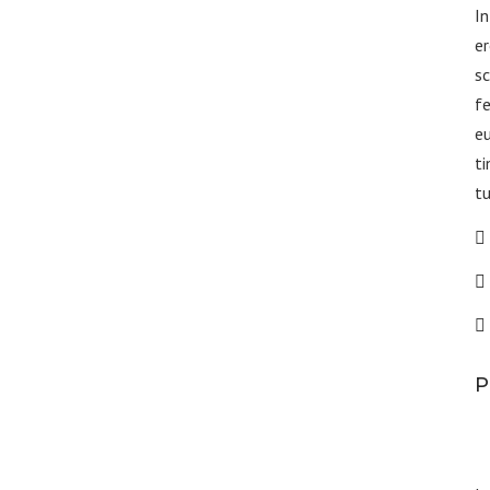
In
er
sc
fe
eu
ti
tu
P