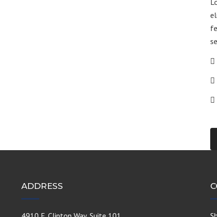
Lo
el
fe
se
ADDRESS
C
4910 E. Clinton Way, Suite 101
S