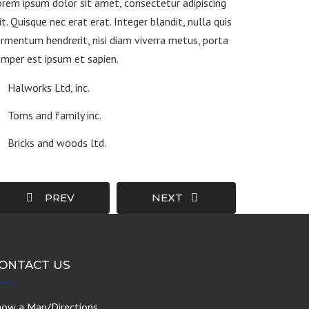
rem ipsum dolor sit amet, consectetur adipiscing
it. Quisque nec erat erat. Integer blandit, nulla quis
rmentum hendrerit, nisi diam viverra metus, porta
mper est ipsum et sapien.
Halworks Ltd, inc.
Toms and family inc.
Bricks and woods ltd.
PREV
NEXT
ONTACT US
how a Map/Directions