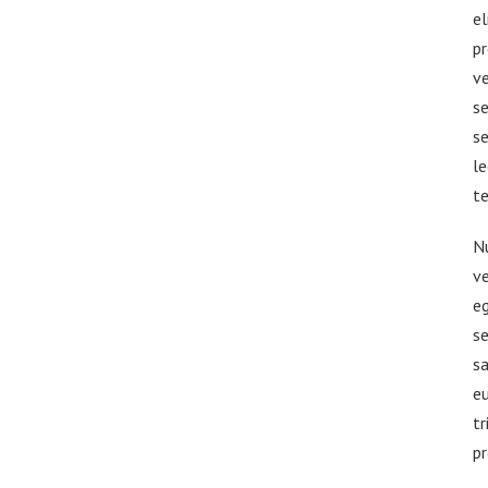
el
pr
ve
se
se
le
te
Nu
ve
eg
s
sa
eu
tr
pr